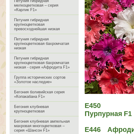
Петуния гибридная
мелкоцветковая – серия
«Карлик F1»
Петуния гибридная
крупноцветковая
превосходнейшая низкая
Петуния гибридная
крупноцветковая бахромчатая
низкая
Петуния гибридная
крупноцветковая бахромчатая
низкая - серия «Афродита F1»
Группа исторических сортов
«Золотое наследие»
Бегония боливийская серия
«Копакабана F1»
Е450 Аф
Бегония клубневая
крупноцветковая
Пурпурная F1
Бегония клубневая ампельная
махровая многоцветковая –
Е446 Афрод
серия «Шансон F1»