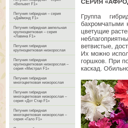
СЕРИЯ «АФРО
«Вельвет F1»
Петуния гибридная – серия
Группа гибр
«Даймонд F1»
бахромчатыми 
Петуния гибридная ампельная
цветущие расте
крупноцветковая – серия
«Лавина F1»
неблагоприят
ветвистые, дос
Петуния гибридная
крупноцветковая низкорослая
Их можно испол
горшков. При п
Петуния гибридная
крупноцветковая низкорослая –
каскад. Обильно
серия «Мистрал F1»
Петуния гибридная
многоцветковая низкорослая
Петуния гибридная
многоцветковая низкорослая –
серия «Дот Стар F1»
Петуния гибридная
многоцветковая низкорослая –
серия «Гало F1»