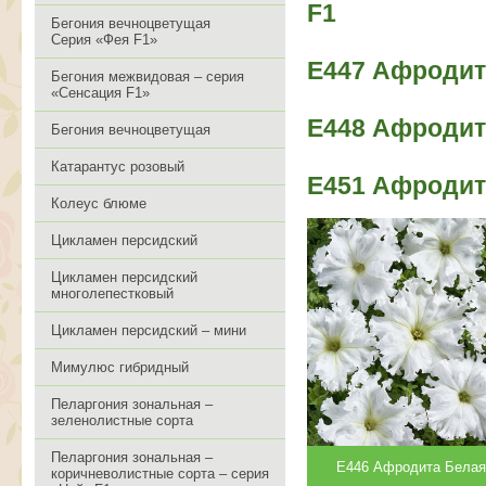
F1
Бегония вечноцветущая
Серия «Фея F1»
Е447 Афродит
Бегония межвидовая – серия
«Сенсация F1»
Е448 Афродит
Бегония вечноцветущая
Катарантус розовый
Е451 Афродит
Колеус блюме
Цикламен персидский
Цикламен персидский
многолепестковый
Цикламен персидский – мини
Мимулюс гибридный
Пеларгония зональная –
зеленолистные сорта
Пеларгония зональная –
Е446 Афродита Белая
коричневолистные сорта – серия