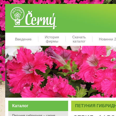
История
Скачать
Введение
Новинки 
фирмы
каталог
Каталог
ПЕТУНИЯ ГИБРИД
Петуния гибридная – серия