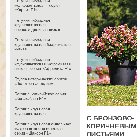
Петуния гибридная
мелкоцветковая – серия
«Карлик F1»
Петуния гибридная
крупноцветковая
превосходнейшая низкая
Петуния гибридная
крупноцветковая бахромчатая
низкая
Петуния гибридная
крупноцветковая бахромчатая
низкая - серия «Афродита F1»
Группа исторических сортов
«Золотое наследие»
Бегония боливийская серия
«Копакабана F1»
Бегония клубневая
крупноцветковая
С БРОНЗОВО-
Бегония клубневая ампельная
КОРИЧНЕВЫМ
махровая многоцветковая –
ЛИСТЬЯМИ
серия «Шансон F1»