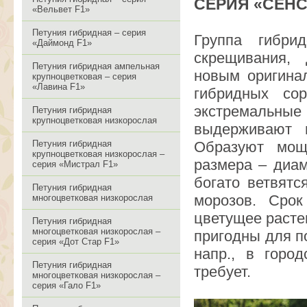
СЕРИЯ «СЕНС
«Вельвет F1»
Петуния гибридная – серия
Группа гибри
«Даймонд F1»
скрещивания, 
Петуния гибридная ампельная
новым оригина
крупноцветковая – серия
«Лавина F1»
гибридных со
экстремальн
Петуния гибридная
крупноцветковая низкорослая
выдерживают п
Петуния гибридная
Образуют мощ
крупноцветковая низкорослая –
размера – диам
серия «Мистрал F1»
богато ветвятс
Петуния гибридная
морозов. Срок
многоцветковая низкорослая
цветущее расте
Петуния гибридная
многоцветковая низкорослая –
пригодны для по
серия «Дот Стар F1»
напр., в горо
Петуния гибридная
требует.
многоцветковая низкорослая –
серия «Гало F1»