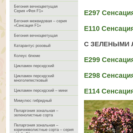
Бегония вечноцветущая
Серия «Фея F1»
Е297 Сенсация
Бегония межвидовая – серия
«Сенсация F1»
Е110 Сенсаци
Бегония вечноцветущая
С ЗЕЛЕНЫМИ 
Катарантус розовый
Колеус блюме
Е299 Сенсаци
Цикламен персидский
Е298 Сенсация
Цикламен персидский
многолепестковый
E114 Сенсация
Цикламен персидский – мини
Мимулюс гибридный
Пеларгония зональная –
зеленолистные сорта
Пеларгония зональная –
коричневолистные сорта – серия