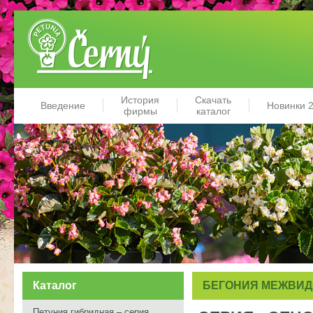
История
Скачать
Введение
Новинки 
фирмы
каталог
Каталог
БЕГОНИЯ МЕЖВИ
Петуния гибридная – серия