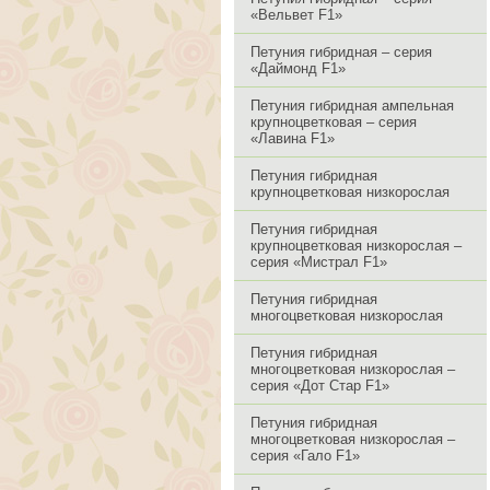
«Вельвет F1»
Петуния гибридная – серия
«Даймонд F1»
Петуния гибридная ампельная
крупноцветковая – серия
«Лавина F1»
Петуния гибридная
крупноцветковая низкорослая
Петуния гибридная
крупноцветковая низкорослая –
серия «Мистрал F1»
Петуния гибридная
многоцветковая низкорослая
Петуния гибридная
многоцветковая низкорослая –
серия «Дот Стар F1»
Петуния гибридная
многоцветковая низкорослая –
серия «Гало F1»