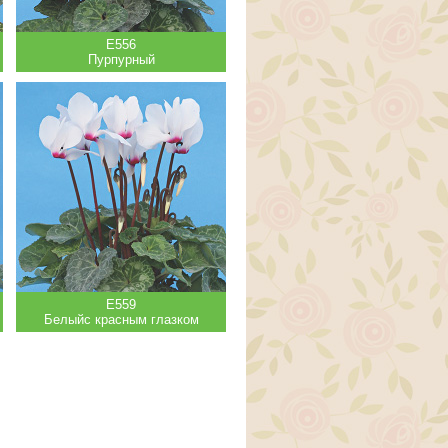
Е556
Пурпурный
Е559
Белыйс красным глазком