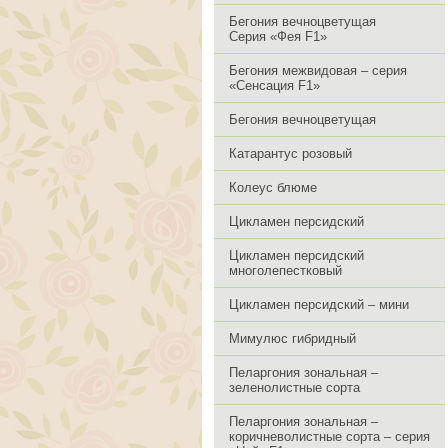
Бегония вечноцветущая
Серия «Фея F1»
Бегония межвидовая – серия
«Сенсация F1»
Бегония вечноцветущая
Катарантус розовый
Колеус блюме
Цикламен персидский
Цикламен персидский
многолепестковый
Цикламен персидский – мини
Мимулюс гибридный
Пеларгония зональная –
зеленолистные сорта
Пеларгония зональная –
коричневолистные сорта – серия