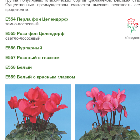
Группа популярных классических сортов цикламенов. Высокая стаб
Существенным преимуществом считается высокая всхожесть се
вредителям.
Е554 Перла фон Целендорф
темно-лососевый
Е555 Роза фон Целендорф
светло-лососевый
40 недел
Е556 Пурпурный
Е557 Розовый с глазком
Е558 Белый
Е559 Белый с красным глазком