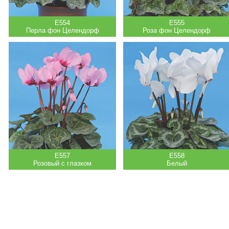
Е554
Е555
Перла фон Целендорф
Роза фон Целендорф
Е557
Е558
Розовый с глазком
Белый