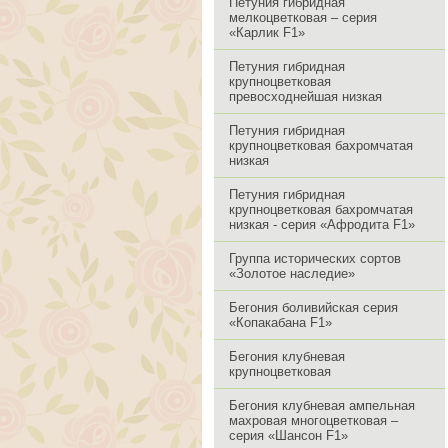
Петуния гибридная
мелкоцветковая – серия
«Карлик F1»
Петуния гибридная
крупноцветковая
превосходнейшая низкая
Петуния гибридная
крупноцветковая бахромчатая
низкая
Петуния гибридная
крупноцветковая бахромчатая
низкая - серия «Афродита F1»
Группа исторических сортов
«Золотое наследие»
Бегония боливийская серия
«Копакабана F1»
Бегония клубневая
крупноцветковая
Бегония клубневая ампельная
махровая многоцветковая –
серия «Шансон F1»