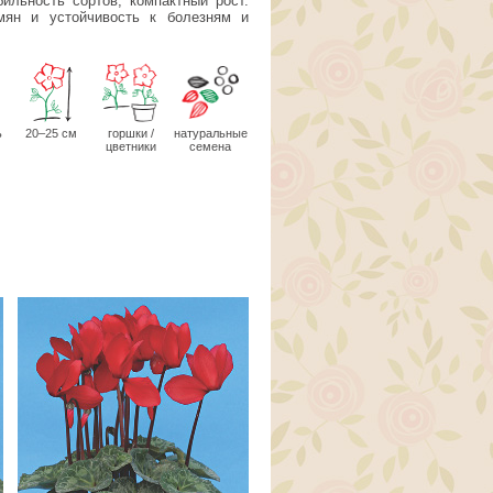
ильность сортов, компактный рост.
мян и устойчивость к болезням и
ь
20–25 см
горшки /
натуральные
цветники
семена