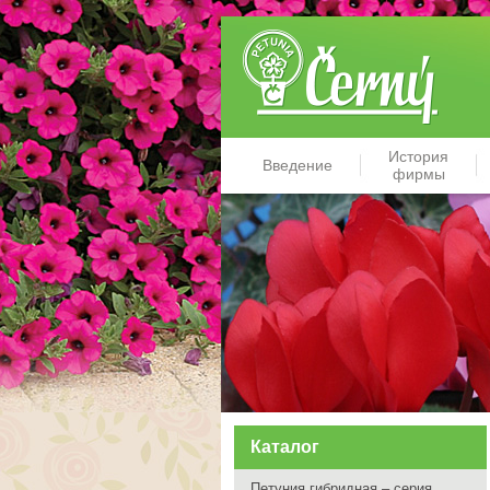
История
Введение
фирмы
Каталог
Петуния гибридная – серия