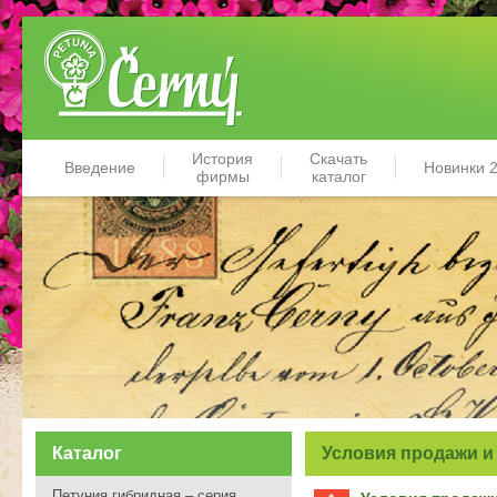
История
Скачать
Введение
Новинки 
фирмы
каталог
Каталог
Условия продажи и
Петуния гибридная – серия