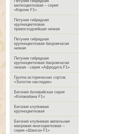
Петуния гибридная
мелкоцветковая – серия
«Карлик F1»
Петуния гибридная
крупноцветковая
превосходнейшая низкая
Петуния гибридная
крупноцветковая бахромчатая
низкая
Петуния гибридная
крупноцветковая бахромчатая
низкая - серия «Афродита F1»
Группа исторических сортов
«Золотое наследие»
Бегония боливийская серия
«Копакабана F1»
Бегония клубневая
крупноцветковая
Бегония клубневая ампельная
махровая многоцветковая –
серия «Шансон F1»