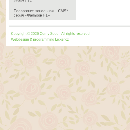
«Найт F1»
Пеларгония зональная – CMS*
серия «Фалькон F1»
Copyright © 2026 Cerny Seed - All rights reserved
Webdesign & programming
Licker.cz