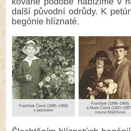
kované podobě nabízíme v na
další původní odrůdy. K petún
begónie hlíznaté.
František (1896–1968)
František Černý (1896–1968)
a Marie Černá (1903–1987
s petúniemi
rozená Mojžíšová