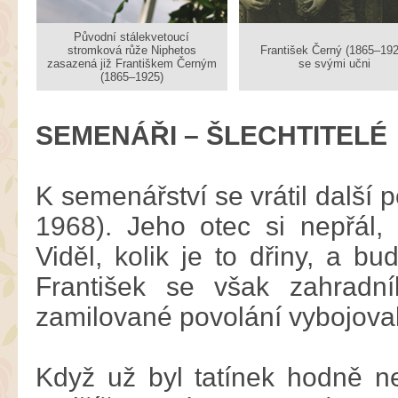
Původní stálekvetoucí
stromková růže Niphetos
František Černý (1865–192
zasazená již Františkem Černým
se svými učni
(1865–1925)
SEMENÁŘI – ŠLECHTITELÉ
K semenářství se vrátil další
1968). Jeho otec si nepřál,
Viděl, kolik je to dřiny, a b
František se však zahradn
zamilované povolání vybojoval
Když už byl tatínek hodně ne