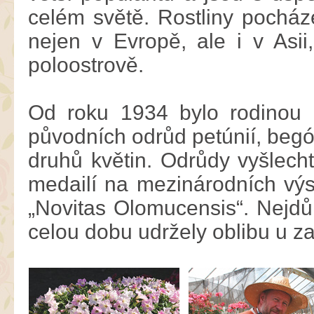
celém světě. Rostliny pocháze
nejen v Evropě, ale i v Asi
poloostrově.
Od roku 1934 bylo rodinou 
původních odrůd petúnií, begó
druhů květin. Odrůdy vyšlech
medailí na mezinárodních výs
„Novitas Olomucensis“. Nejdůl
celou dobu udržely oblibu u za