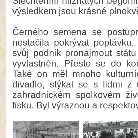
Šlechtěním hlíznatých begónií
výsledkem jsou krásné plnokv
Černého semena se postupně
nestačila pokrývat poptávku
svůj podnik pronajmout státu
vyvlastněn. Přesto se do ko
Také on měl mnoho kulturníc
divadlo, stýkal se s lidmi 
zahradnickém spolkovém živ
tisku. Byl výraznou a respekt