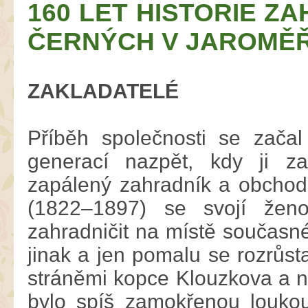
160 LET HISTORIE Z
ČERNÝCH V JAROMĚŘ
ZAKLADATELÉ
Příběh společnosti se začal
generací nazpět, kdy ji za
zapálený zahradník a obchod
(1822–1897) se svojí ženo
zahradničit na místě současné
jinak a jen pomalu se rozrůst
stráněmi kopce Klouzkova a n
bylo spíš zamokřenou loukou