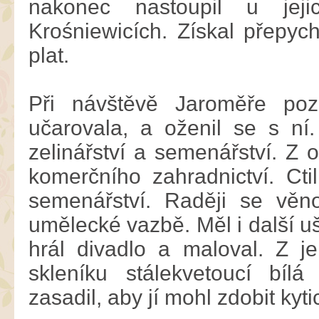
nakonec nastoupil u jeji
Krośniewicích. Získal přepyc
plat.
Při návštěvě Jaroměře poz
učarovala, a oženil se s n
zelinářství a semenářství. Z 
komerčního zahradnictví. Ctil
semenářství. Raději se věno
umělecké vazbě. Měl i další ušl
hrál divadlo a maloval. Z 
skleníku stálekvetoucí bíl
zasadil, aby jí mohl zdobit kyti