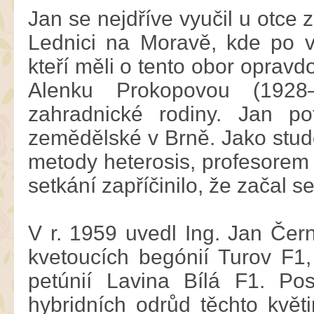
Jan se nejdříve vyučil u otce
Lednici na Moravě, kde po vá
kteří měli o tento obor oprav
Alenku Prokopovou (1928
zahradnické rodiny. Jan p
zemědělské v Brně. Jako stud
metody heterosis, profesorem
setkání zapříčinilo, že začal 
V r. 1959 uvedl Ing. Jan Čern
kvetoucích begónií Turov F1,
petúnií Lavina Bílá F1. Pos
hybridních odrůd těchto květ