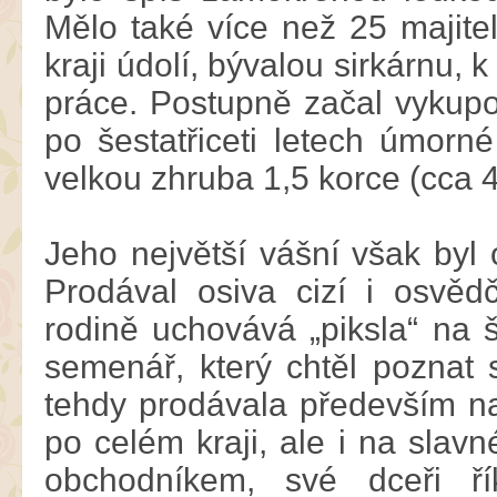
Mělo také více než 25 majite
kraji údolí, bývalou sirkárnu,
práce. Postupně začal vykupo
po šestatřiceti letech úmorn
velkou zhruba 1,5 korce (cca 4 
Jeho největší vášní však byl
Prodával osiva cizí i osvě
rodině uchovává „piksla“ na š
semenář, který chtěl poznat
tehdy prodávala především na 
po celém kraji, ale i na slav
obchodníkem, své dceři ří