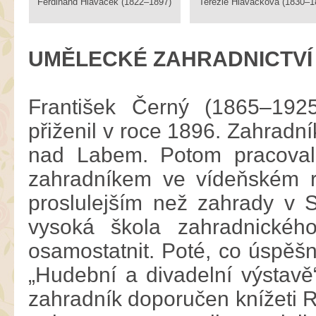
Ferdinand Hlaváček (1822–1897)
Terezie Hlaváčková (1830–1
UMĚLECKÉ ZAHRADNICTVÍ
František Černý (1865–192
přiženil v roce 1896. Zahradn
nad Labem. Potom pracoval
zahradníkem ve vídeňském r
proslulejším než zahrady v 
vysoká škola zahradnickéh
osamostatnit. Poté, co úspěšn
„Hudební a divadelní výstavě“
zahradník doporučen knížeti Ra