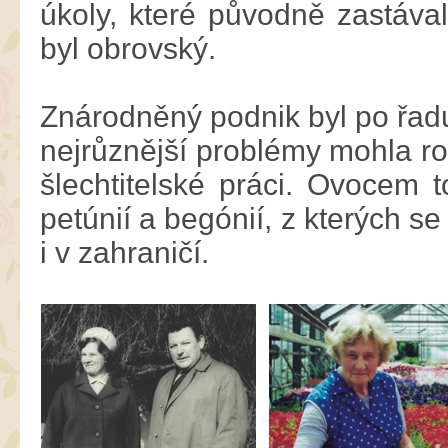
úkoly, které původně zastávali
byl obrovský.
Znárodněný podnik byl po řadu
nejrůznější problémy mohla r
šlechtitelské práci. Ovocem 
petúnií a begónií, z kterých se 
i v zahraničí.