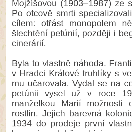
Mojžíšovou (1903–1987) ze s
Po otcově smrti specializova
cílem: otřást monopolem ně
šlechtění petúnií, později i be
cinerárií.
Byla to vlastně náhoda. Frant
v Hradci Králové truhlíky s v
mu učarovala. Vydal se na ce
petúnii vysel už v roce 1
manželkou Marií možnosti o
rostlin. Jejich barevná kolon
1934 do prodeje první vlastn