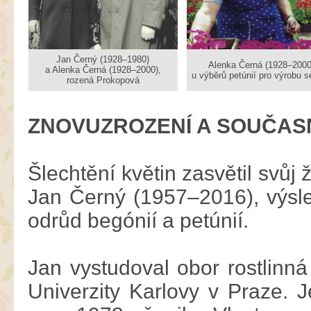
Jan Černý (1928–1980)
Alenka Černá (1928–2000
a Alenka Černá (1928–2000),
u výběrů petúnií pro výrobu 
rozená Prokopová
ZNOVUZROZENÍ A SOUČAS
Šlechtění květin zasvětil svůj
Jan Černý (1957–2016), výsl
odrůd begónií a petúnií.
Jan vystudoval obor rostlinná
Univerzity Karlovy v Praze. J