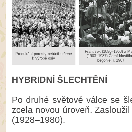
František (1896–1968) a Ma
Produkční porosty petúnií určené
(1903–1987) Černí klasifiku
k výrobě osiv
begónie, r. 1967
HYBRIDNÍ ŠLECHTĚNÍ
Po druhé světové válce se šle
zcela novou úroveň. Zasloužil
(1928–1980).