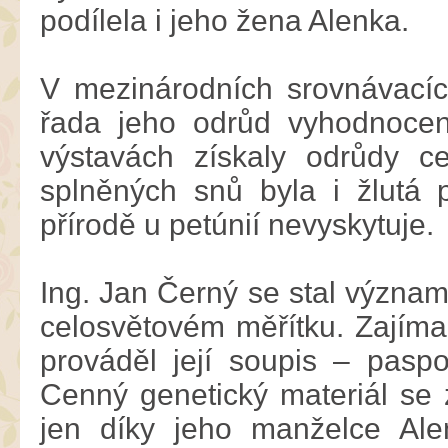
podílela i jeho žena Alenka.
V mezinárodních srovnávací
řada jeho odrůd vyhodnocen
výstavách získaly odrůdy c
splněných snů byla i žlutá p
přírodě u petúnií nevyskytuje.
Ing. Jan Černý se stal význa
celosvětovém měřítku. Zajímal
prováděl její soupis – paspo
Cenný genetický materiál se 
jen díky jeho manželce Ale