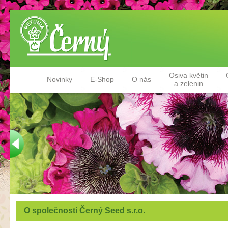
Osiva květin
Novinky
E-Shop
O nás
a zelenin
O společnosti Černý Seed s.r.o.