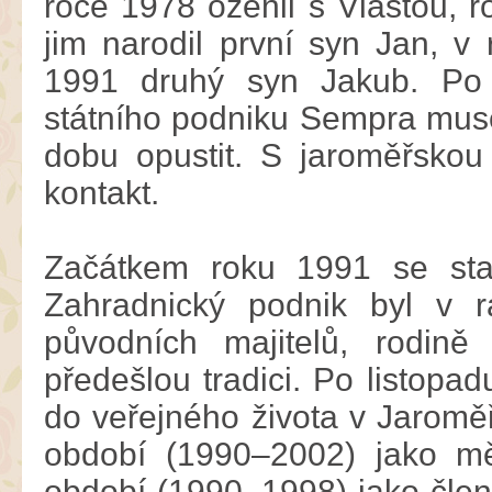
roce 1978 oženil s Vlastou, 
jim narodil první syn Jan, v
1991 druhý syn Jakub. Po
státního podniku Sempra muse
dobu opustit. S jaroměřskou š
kontakt.
Začátkem roku 1991 se stal
Zahradnický podnik byl v r
původních majitelů, rodin
předešlou tradici. Po listopa
do veřejného života v Jaroměři
období (1990–2002) jako mě
období (1990–1998) jako člen